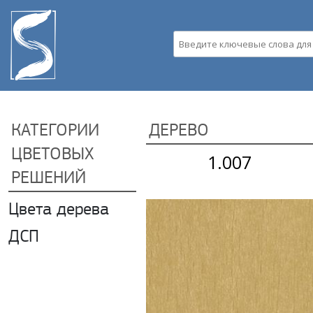
Пе
ос
со
Введите ключевые слова д
КАТЕГОРИИ
ДЕРЕВО
ЦВЕТОВЫХ
1.007
Страницы
РЕШЕНИЙ
Цвета дерева
Apply Цвета дерева filter
ДСП
Apply ДСП filter