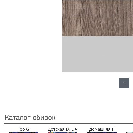
1
Каталог обивок
Гео G
Детская D, DA
Домашняя H