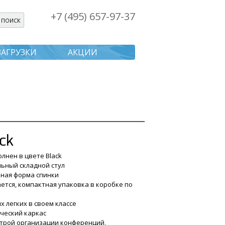
+7 (495) 657-97-37
я поиска
ЗАГРУЗКИ
АКЦИИ
ck
олнен в цвете Black
льный складной стул
чная форма спинки
ается, компактная упаковка в коробке по
ых легких в своем классе
ческий каркас
строй организации конференций,