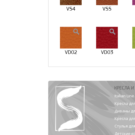
V54
V55
VD02
VD03
КРЕСЛА И
Italian Line
Кресла дл
Диваны дл
Кресла дл
Стулья дл
Детские к