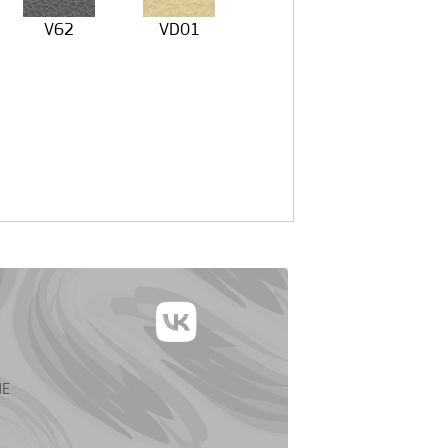
V62
VD01
ИЕ