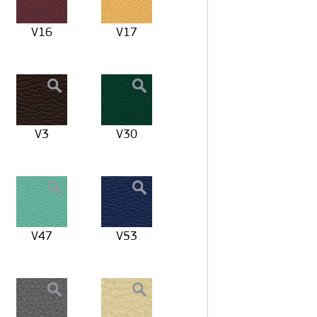
V16
V17
V3
V30
V47
V53