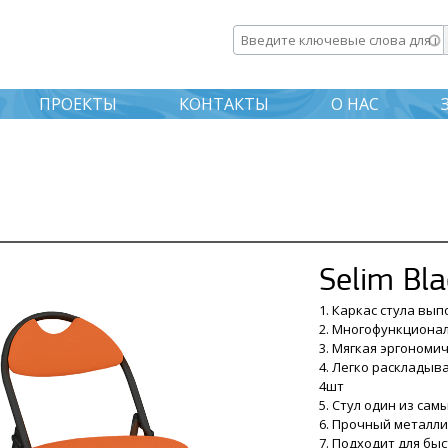
Перейти к
основному
Введите ключевые слова дл
содержанию
ПРОЕКТЫ
КОНТАКТЫ
О НАС
Selim Bla
1. Каркас стула вып
2. Многофункциона
3. Мягкая эргономи
4. Легко раскладыв
4шт
5. Стул один из сам
6. Прочный металли
7. Подходит для бы