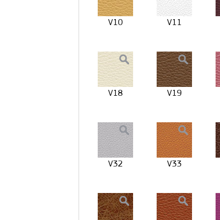
V10
V11
V18
V19
V32
V33