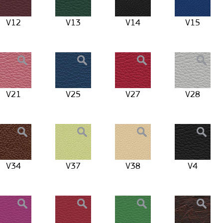
V12
V13
V14
V15
V21
V25
V27
V28
V34
V37
V38
V4