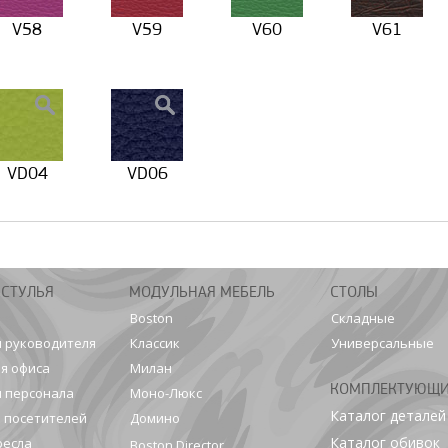
V58
V59
V60
V61
VD04
VD06
 СТУЛЬЯ
МОДУЛЬНАЯ МЕБЕЛЬ
СТОЛЫ
Boston
Складные
я руководителя
Классик
Универсальные
я офиса
Милан
КОМПЛЕКТУЮЩ
я персонала
Моно-Люкс
Каталог деталей
я посетителей
Домино
Каталог обивок
ресла
Boston Director