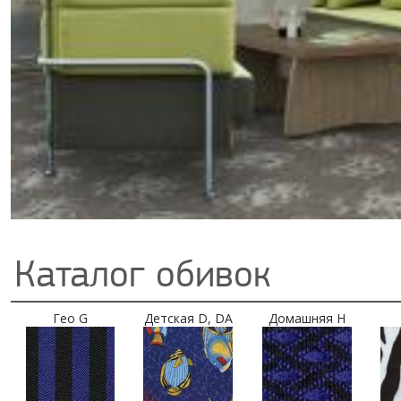
Каталог обивок
Гео G
Детская D, DA
Домашняя H