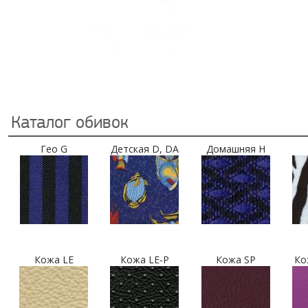
Каталог обивок
Гео G
Детская D, DA
Домашняя H
Кожа LE
Кожа LE-P
Кожа SP
Ко