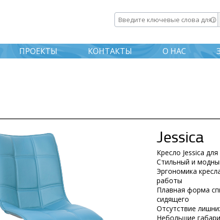
Перейти к
основному
Введите ключевые слова дл
содержанию
ПРОЕКТЫ
КОНТАКТЫ
О НАС
Jessica
Кресло Jessica дл
Стильный и модны
Эргономика кресл
работы
Плавная форма сп
сидящего
Отсутствие лишни
Небольшие габари