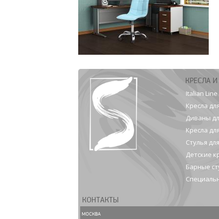
КРЕСЛА И
Italian Line
Кресла дл
Диваны дл
Кресла дл
Стулья дл
Детские к
Барные ст
Специальн
КОНТАКТЫ
МОСКВА