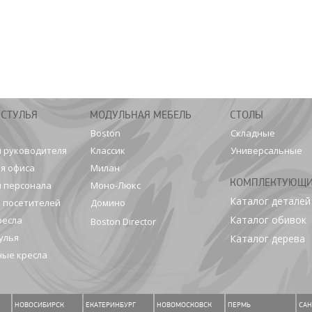
 СТУЛЬЯ
МОДУЛЬНАЯ МЕБЕЛЬ
СТОЛЫ
Boston
Складные
я руководителя
Классик
Универсальные
я офиса
Милан
КОМПЛЕКТУЮЩ
я персонала
Моно-Люкс
Каталог деталей
я посетителей
Домино
Каталог обивок
ресла
Boston Director
улья
Каталог дерева
ые кресла
НОВОСИБИРСК
ЕКАТЕРИНБУРГ
НОВОМОСКОВСК
ПЕРМЬ
САН