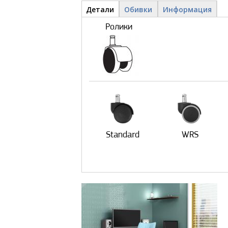
Детали и обивки
Детали
(активная
Обивки
Информация
вкладка)
Ролики
Standard
WRS