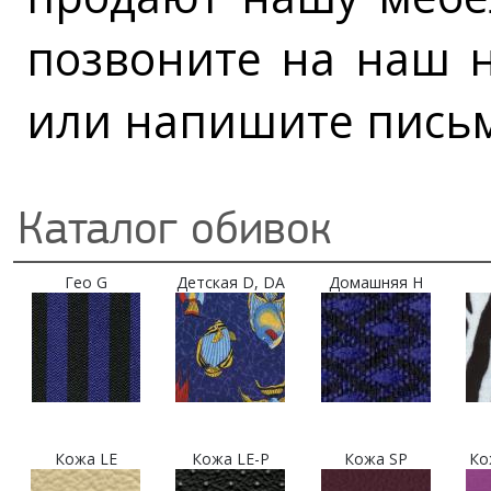
позвоните на наш н
или напишите письм
Каталог обивок
Гео G
Детская D, DA
Домашняя H
Кожа LE
Кожа LE-P
Кожа SP
Ко