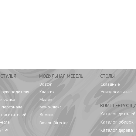
 СТУЛЬЯ
МОДУЛЬНАЯ МЕБЕЛЬ
СТОЛЫ
Boston
Складные
я руководителя
Классик
Универсальные
я офиса
Милан
КОМПЛЕКТУЮЩ
я персонала
Моно-Люкс
Каталог деталей
я посетителей
Домино
Каталог обивок
ресла
Boston Director
улья
Каталог дерева