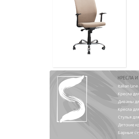
КРЕСЛА И
Italian Line
Кресла дл
Диваны дл
Кресла дл
Стулья дл
Детские к
Барные ст