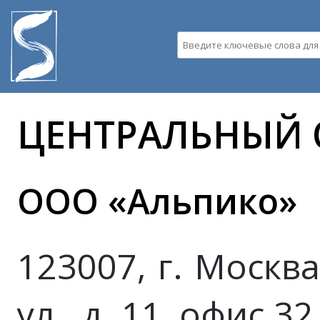
Пе
ос
со
Введите ключевые слова д
ЦЕНТРАЛЬНЫЙ
ООО «Альпико»
123007, г. Москв
ул., д. 11, офис 32