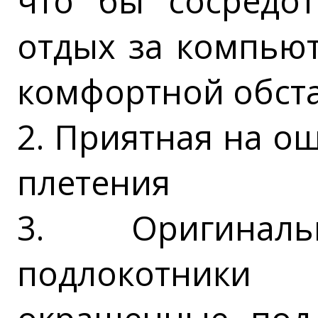
что бы сосредот
отдых за компью
комфортной обст
2. Приятная на о
плетения
3. Оригиналь
подлокотник