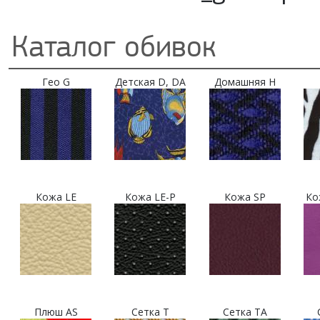
Каталог обивок
Гео G
Детская D, DA
Домашняя H
Кожа LE
Кожа LE-P
Кожа SP
Ко
Плюш AS
Сетка T
Сетка TA