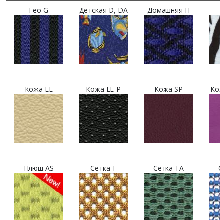
Гео G
Детская D, DA
Домашняя H
Кожа LE
Кожа LE-P
Кожа SP
Ко
Плюш AS
Сетка T
Сетка TA