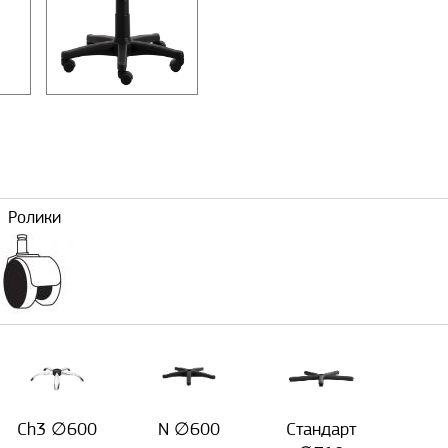
Ролики
Ch3 ∅600
N ∅600
Стандарт