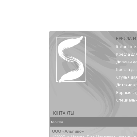
КРЕСЛА И
Italian Line
Кресла дл
Диваны дл
Кресла дл
Стулья дл
Детские к
Барные ст
Специальн
КОНТАКТЫ
МОСКВА
ООО «Альпико»