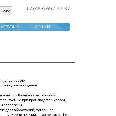
+7 (495) 657-97-37
я поиска
ЗАГРУЗКИ
АКЦИИ
бильное кресло
сота подъема сиденья
ка на Ring Base( на крестовине N)
используемые при производстве кресел,
 и безопасны
дят для лабораторий, магазинов
ров, мед. учреждений, а так же для кафе и