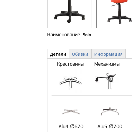
Наименование:
Solo
Детали и обивки
Детали
(активная
Обивки
Информация
вкладка)
Крестовины
Механизмы
Alu4 ∅670
Alu5 ∅700