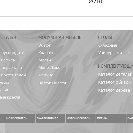
∅710
 СТУЛЬЯ
МОДУЛЬНАЯ МЕБЕЛЬ
СТОЛЫ
Boston
Складные
я руководителя
Классик
Универсальные
я офиса
Милан
КОМПЛЕКТУЮЩ
я персонала
Моно-Люкс
Каталог деталей
я посетителей
Домино
Каталог обивок
ресла
Boston Director
улья
Каталог дерева
ые кресла
НОВОСИБИРСК
ЕКАТЕРИНБУРГ
НОВОМОСКОВСК
ПЕРМЬ
САН