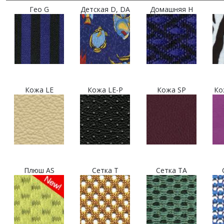
Гео G
Детская D, DA
Домашняя H
Кожа LE
Кожа LE-P
Кожа SP
Ко
Плюш AS
Сетка T
Сетка TA