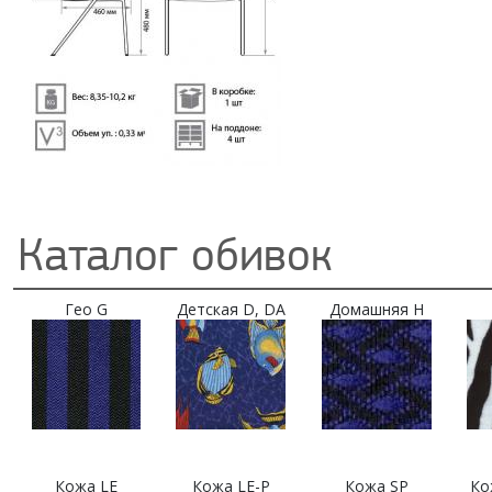
Каталог обивок
Гео G
Детская D, DA
Домашняя H
Кожа LE
Кожа LE-P
Кожа SP
Ко