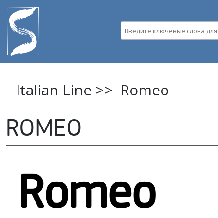
Пе
ос
Введите ключевые слова д
со
Italian Line >>
Romeo
ROMEO
Romeo