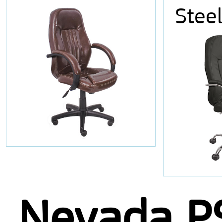
Stee
Nevada P