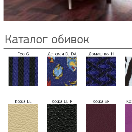
Каталог обивок
Гео G
Детская D, DA
Домашняя H
Кожа LE
Кожа LE-P
Кожа SP
Ко